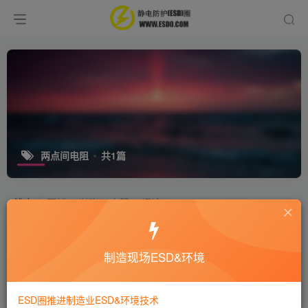
两点间电阻
共1篇
排序
更新
浏览
点赞
评论
材料两点间电阻与表面电阻定义区分？
制造现场ESD&环境
十万个为什么
静电技术
8年前
7930
ESD圈推进制造业ESD&环境技术