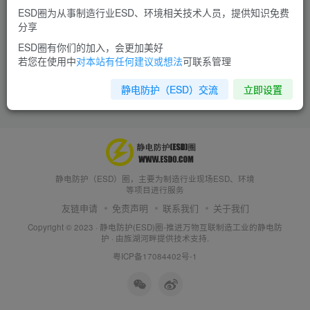
ESD圈为从事制造行业ESD、环境相关技术人员，提供知识免费
分享
ESD圈有你们的加入，会更加美好
若您在使用中
对本站有任何建议或想法
可联系管理
静电防护（ESD）交流
立即设置
静电防护（ESD）圈，主要为制造行业现场ESD、环境
等项目进行服务
友链申请
免责声明
联系我们
关于我们
Copyright © 2023 ·
静电防护(ESD)圈-推进万物互联制造工业的静电防
护
· 由
旌湖河畔
提供技术支持.
粤ICP备17084402号-1